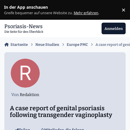
Zu Inhalt springen
In der App anschauen
×
Ig
Greife bequemer auf unsere Website zu.
Mehr erfahren
.
Psoriasis-News
Anmelden
Die Seite für den Überblick
Startseite
Neue Studien
Europe PMC
A case report of gen
Von
Redaktion
A case report of genital psoriasis
following transgender vaginoplasty