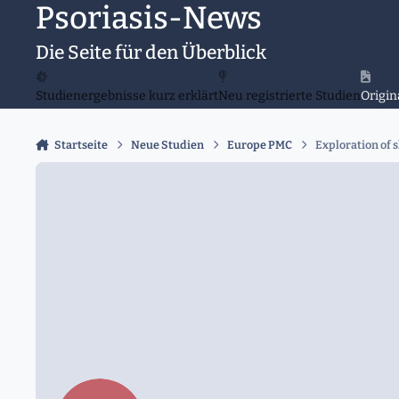
Psoriasis-News
Zu Inhalt springen
Die Seite für den Überblick
Studienergebnisse kurz erklärt
Neu registrierte Studien
Origin
Startseite
Neue Studien
Europe PMC
Exploration of 