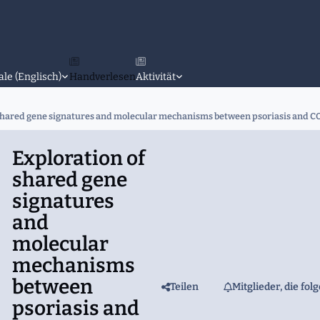
ale (Englisch)
Handverlesen
Aktivität
shared gene signatures and molecular mechanisms between psoriasis and CO
Exploration of
shared gene
signatures
and
molecular
mechanisms
between
Teilen
Mitglieder, die fol
psoriasis and