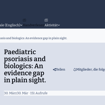
ale (Englisch)
Handverlesen
Aktivität
asis and biologics: An evidence gap in plain sight.
Paediatric
psoriasis and
biologics: An
Teilen
Mitglieder, die fol
evidence gap
in plain sight.
30. März
30. Mär
· 151 Aufrufe