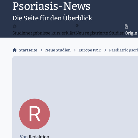
Psoriasis-News
Zu Inhalt springen
Die Seite für den Überblick
Studienergebnisse kurz erklärt
Neu registrierte Studien
Origin
Startseite
Neue Studien
Europe PMC
Paediatric psori
Von
Redaktion