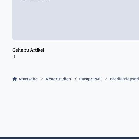
Gehe zu Artikel
Startseite
Neue Studien
Europe PMC
Paediatric psori