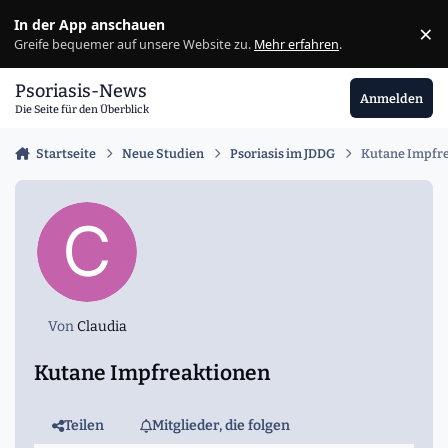
Zu Inhalt springen
In der App anschauen
×
Ig
Greife bequemer auf unsere Website zu.
Mehr erfahren
.
Psoriasis-News
Anmelden
Die Seite für den Überblick
Startseite
Neue Studien
Psoriasis im JDDG
Kutane Impfr
Von
Claudia
Kutane Impfreaktionen
Teilen
Mitglieder, die folgen