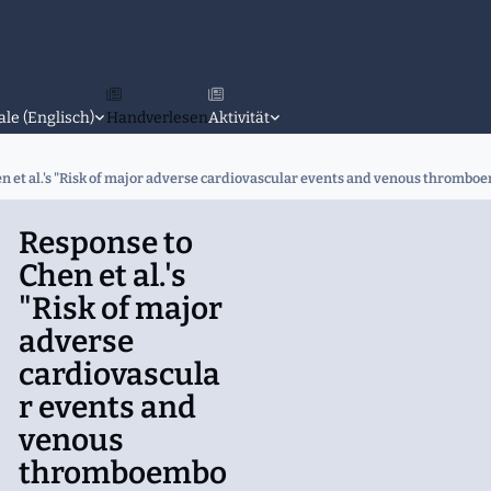
ale (Englisch)
Handverlesen
Aktivität
 et al.'s "Risk of major adverse cardiovascular events and venous thromboembo
Response to
Chen et al.'s
"Risk of major
adverse
cardiovascula
r events and
venous
thromboembo