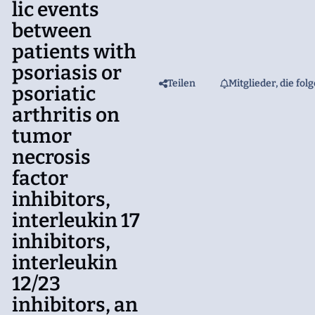
lic events
between
patients with
psoriasis or
Teilen
Mitglieder, die fol
psoriatic
arthritis on
tumor
necrosis
factor
inhibitors,
interleukin 17
inhibitors,
interleukin
12/23
inhibitors, an