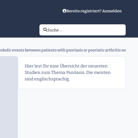
Bereits registriert? Anmelden
Suche …
lic events between patients with psoriasis or psoriatic arthritis on tumor ne
Hier lest Ihr eine Übersicht der neuesten
Studien zum Thema Psoriasis. Die meisten
sind englischsprachig.