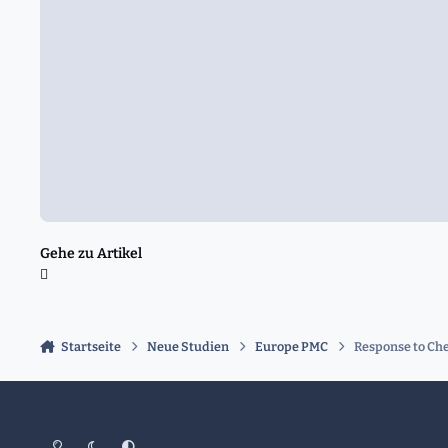
Gehe zu Artikel
Startseite
Neue Studien
Europe PMC
Response to Chen
Heller Modus
Dunkler Modus
Systemeinstellung