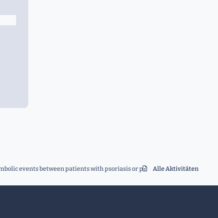
lic events between patients with psoriasis or psoriatic arthritis on tumor ne
Alle Aktivitäten