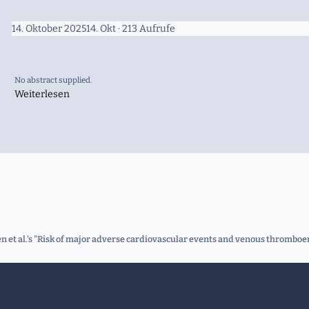
14. Oktober 2025
14. Okt
· 213 Aufrufe
No abstract supplied.
Weiterlesen
 et al.'s "Risk of major adverse cardiovascular events and venous thromboembo