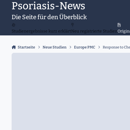
Psoriasis-News
Zu Inhalt springen
Die Seite für den Überblick
Studienergebnisse kurz erklärt
Neu registrierte Studien
Origin
Startseite
Neue Studien
Europe PMC
Response to Chen