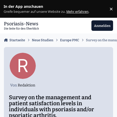
Zu Inhalt springen
In der App anschauen
×
Ig
Greife bequemer auf unsere Website zu.
Mehr erfahren
.
Psoriasis-News
Anmelden
Die Seite für den Überblick
Startseite
Neue Studien
Europe PMC
Survey on the manage
Von
Redaktion
Survey on the management and
patient satisfaction levels in
individuals with psoriasis and/or
psoriatic arthritis.