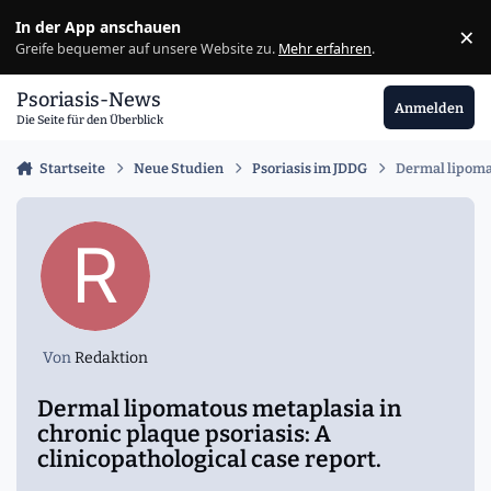
Zu Inhalt springen
In der App anschauen
×
Ig
Greife bequemer auf unsere Website zu.
Mehr erfahren
.
Psoriasis-News
Anmelden
Die Seite für den Überblick
Startseite
Neue Studien
Psoriasis im JDDG
Dermal lipomat
Von
Redaktion
Dermal lipomatous metaplasia in
chronic plaque psoriasis: A
clinicopathological case report.