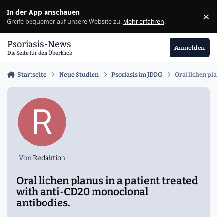
Zu Inhalt springen
In der App anschauen
×
Ig
Greife bequemer auf unsere Website zu.
Mehr erfahren
.
Psoriasis-News
Anmelden
Die Seite für den Überblick
Startseite
Neue Studien
Psoriasis im JDDG
Oral lichen pl
Von
Redaktion
Oral lichen planus in a patient treated
with anti-CD20 monoclonal
antibodies.