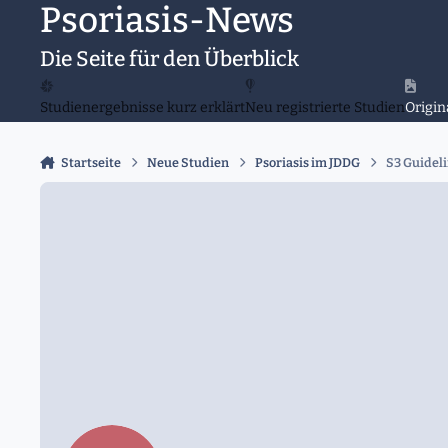
Psoriasis-News
Zu Inhalt springen
Die Seite für den Überblick
Studienergebnisse kurz erklärt
Neu registrierte Studien
Origin
Startseite
Neue Studien
Psoriasis im JDDG
S3 Guideli