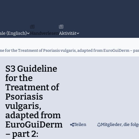
ale (Englisch)
Handverlesen
Aktivität
ne for the Treatment of Psoriasis vulgaris, adapted from EuroGuiDerm – part 
S3 Guideline
for the
Treatment of
Psoriasis
vulgaris,
adapted from
EuroGuiDerm
Teilen
Mitglieder, die fol
– part 2: