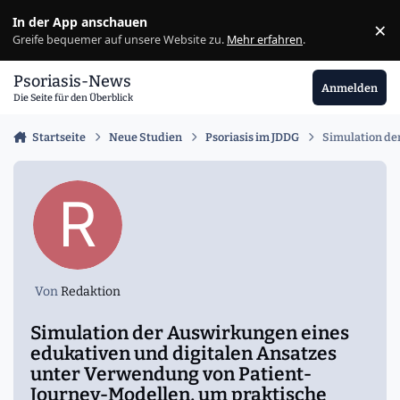
Zu Inhalt springen
In der App anschauen
×
Ig
Greife bequemer auf unsere Website zu.
Mehr erfahren
.
Psoriasis-News
Anmelden
Die Seite für den Überblick
Startseite
Neue Studien
Psoriasis im JDDG
Simulation de
Von
Redaktion
Simulation der Auswirkungen eines
edukativen und digitalen Ansatzes
unter Verwendung von Patient‐
Journey‐Modellen, um praktische