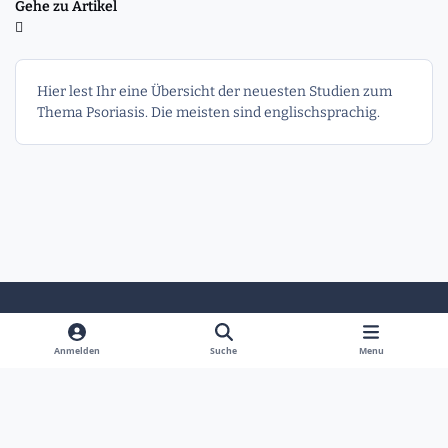
Gehe zu Artikel
Hier lest Ihr eine Übersicht der neuesten Studien zum
Thema Psoriasis. Die meisten sind englischsprachig.
Heller Modus
Dunkler Modus
Systemeinstellung
Anmelden
Suche
Menu
Sprache
Kontakt
Cookies
Powered by
Invision Community