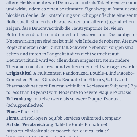
ältere Medikamente wird Deucravacitinib als Tablette eingeno
und wirkt, indem es einen bestimmten Signalweg im Immunsys
blockiert, der bei der Entstehung von Schuppenflechte eine zentr
Rolle spielt. Studien bei Erwachsenen und älteren Jugendlichen
zeigen, dass Deucravacitinib die Hautsymptome bei vielen
Betroffenen deutlich und dauerhaft bessern kann. Die häufigste
Nebenwirkungen sind meist mild, wie Infekte der oberen Atemw
Kopfschmerzen oder Durchfall. Schwere Nebenwirkungen sind
selten und traten in Langzeitstudien nicht vermehrt auf.
Deucravacitinib wird vor allem dann eingesetzt, wenn andere
Therapien nicht ausreichend wirken oder nicht vertragen werde
Originaltitel
: A Multicenter, Randomized, Double-Blind Placebo-
Controlled Phase 3 Study to Evaluate the Efficacy, Safety and
Pharmacokinetics of Deucravacitinib in Adolescent Subjects (12 
to less than 18 years) with Moderate to Severe Plaque Psoriasis
Erkrankung
: mittelschwere bis schwere Plaque-Psoriasis
(Schuppenflechte)
Phase
: Phase III
Firma
: Bristol-Myers Squibb Services Unlimited Company
Art der Verabreichung
: Tablette (orale Einnahme)
https://euclinicaltrials.eu/search-for-clinical-trials/?