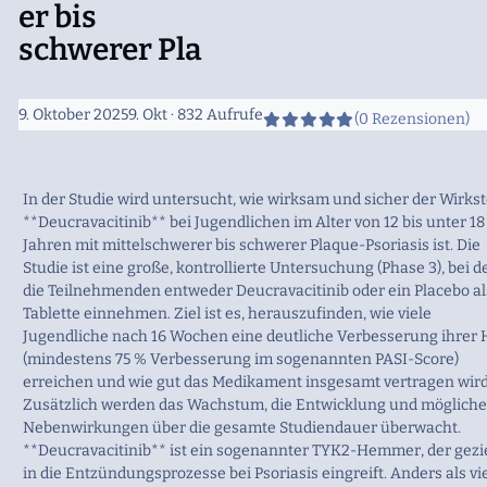
er bis
schwerer Pla
9. Oktober 2025
9. Okt
· 832 Aufrufe
(0 Rezensionen)
In der Studie wird untersucht, wie wirksam und sicher der Wirkst
**Deucravacitinib** bei Jugendlichen im Alter von 12 bis unter 18
Jahren mit mittelschwerer bis schwerer Plaque-Psoriasis ist. Die
Studie ist eine große, kontrollierte Untersuchung (Phase 3), bei d
die Teilnehmenden entweder Deucravacitinib oder ein Placebo al
Tablette einnehmen. Ziel ist es, herauszufinden, wie viele
Jugendliche nach 16 Wochen eine deutliche Verbesserung ihrer 
(mindestens 75 % Verbesserung im sogenannten PASI-Score)
erreichen und wie gut das Medikament insgesamt vertragen wird
Zusätzlich werden das Wachstum, die Entwicklung und mögliche
Nebenwirkungen über die gesamte Studiendauer überwacht.
**Deucravacitinib** ist ein sogenannter TYK2-Hemmer, der gezi
in die Entzündungsprozesse bei Psoriasis eingreift. Anders als vi