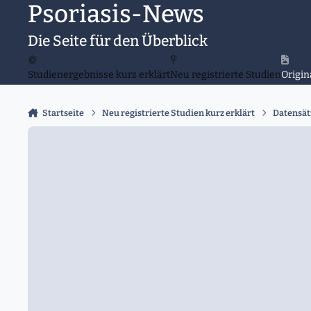
Psoriasis-News
Zu Inhalt springen
Die Seite für den Überblick
Studienergebnisse kurz erklärt
Neu registrierte Studien
Origin
Startseite
Neu registrierte Studien kurz erklärt
Datensät