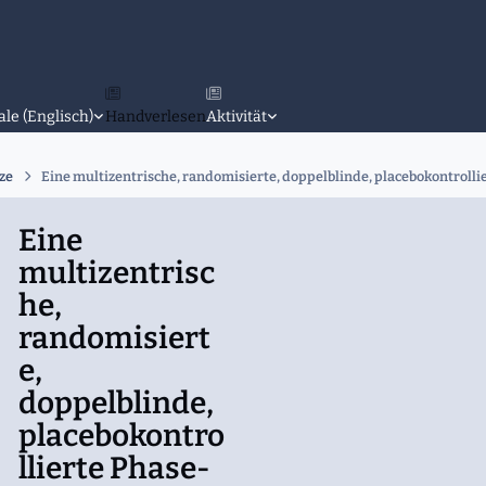
ale (Englisch)
Handverlesen
Aktivität
ze
Eine multizentrische, randomisierte, doppelblinde, placebokontrolli
Eine
multizentrisc
he,
randomisiert
e,
doppelblinde,
placebokontro
llierte Phase-