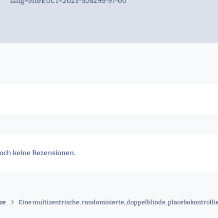
lang=en&EUCT=2023-506296-97-00
noch keine Rezensionen.
ze
Eine multizentrische, randomisierte, doppelblinde, placebokontrolli