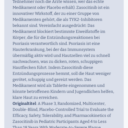
Teilnehmer noch die Ärzte wissen, wer das echte
Medikament oder Placebo erhält). Zasocitinib ist ein
innovativer Wirkstoff, der zu einer Gruppe von
Medikamenten gehört, die als TYK2-Inhibitoren
bekannt sind. Vereinfacht ausgedrückt: Das
Medikament blockiert bestimmte Eiweißstoffe im
Körper, die für die Entzündungsreaktionen bei
Psoriasis verantwortlich sind. Psoriasis ist eine
Hauterkrankung, bei der das Immunsystem
übermäßig aktiv wird und Hautzellen viel zu schnell
nachwachsen, was zu dicken, roten, schuppigen
Hautflecken führt. Indem Zasocitinib diese
Entzündungsprozesse hemmt, soll die Haut weniger
gerötet, schuppig und gereizt werden. Das
Medikament wird als Tablette eingenommen und
könnte betroffenen Kindern und Jugendlichen helfen,
klare Haut zu erreichen.
Originaltitel
: A Phase 3, Randomized, Multicenter,
Double-Blind, Placebo-Controlled Trial to Evaluate the
Efficacy, Safety, Tolerability, and Pharmacokinetics of
Zasocitinib in Pediatric Participants Aged 4 to Less
Than 18 Years With Moderate-to-Severe Plaque