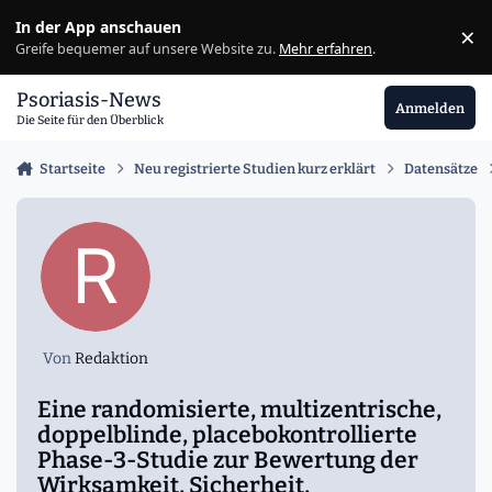
Zu Inhalt springen
In der App anschauen
×
Ig
Greife bequemer auf unsere Website zu.
Mehr erfahren
.
Psoriasis-News
Anmelden
Die Seite für den Überblick
Startseite
Neu registrierte Studien kurz erklärt
Datensätze
Von
Redaktion
Eine randomisierte, multizentrische,
doppelblinde, placebokontrollierte
Phase-3-Studie zur Bewertung der
Wirksamkeit, Sicherheit,