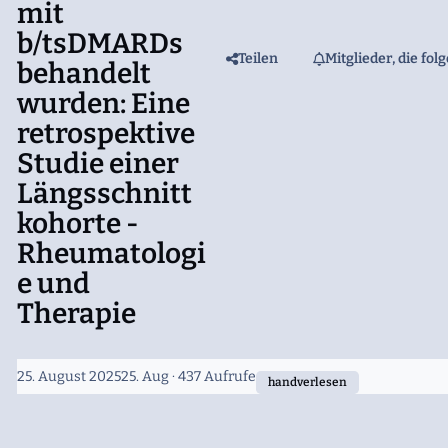
mit
b/tsDMARDs
Teilen
Mitglieder, die fol
behandelt
wurden: Eine
retrospektive
Studie einer
Längsschnitt
kohorte -
Rheumatologi
e und
Therapie
25. August 2025
25. Aug
· 437 Aufrufe
handverlesen