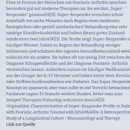
Etwa 16 Prozent der Menschen mit Psoriasis-Arthritis sprechen
besonders gut auf moderne Therapien an: Sie werden „Super-
Responder“ genannt[4][5]. Super-Responder erreichen schon
innerhalb von sechs Monaten nach Beginn einer modernen
(biologischen oder gezielt synthetischen) Behandlung eine sehr
niedrige Krankheitsaktivität und halten diesen guten Zustand
mindestens zwei Jahre[4][5]. Die Studie zeigt: Super-Responder s
häufiger Männer, haben zu Beginn der Behandlung weniger
Schmerzen und schätzen den eigenen Gesundheitszustand weni
schlecht ein als andere. Sie haben oft nur wenig Zeit zwischen de
Diagnose Schuppenflechte und der Diagnose Psoriasis-Arthritis
verstreichen lassen. Außerdem nutzen sie häufiger Medikament
aus der Gruppe der IL-17-Hemmer und haben keine Herz-Kreisla
oder Stoffwechselkrankheiten wie Diabetes. Das Super-Respond
Konzept ist spannend, aber man sollte es mit Vorsicht betrachten
Fachleute sagen: Es braucht weitere Studien, bevor man zum
Beispiel Therapien frühzeitig reduzieren kann[4][5].
Originaltitel: Characterization of Super-Responder Profile in Pati
with Psoriatic Arthritis Treated with b/tsDMARDs: A Retrospectiv
Study of a Longitudinal Cohort - Rheumatology and Therapy
Link zur Quelle