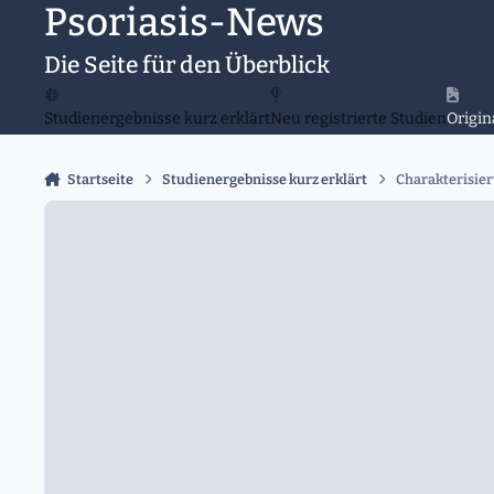
Psoriasis-News
Zu Inhalt springen
Die Seite für den Überblick
Studienergebnisse kurz erklärt
Neu registrierte Studien
Origin
Startseite
Studienergebnisse kurz erklärt
Charakterisier