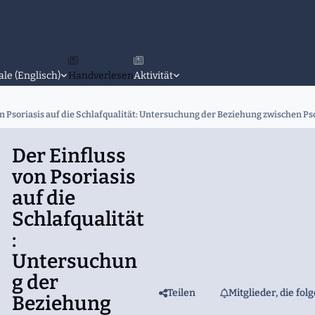
ale (Englisch)
Handverlesen
Aktivität
on Psoriasis auf die Schlafqualität: Untersuchung der Beziehung zwischen Ps
Der Einfluss
von Psoriasis
auf die
Schlafqualität
:
Untersuchun
g der
Teilen
Mitglieder, die fol
Beziehung