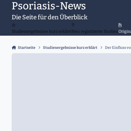
Psoriasis-News
Zu Inhalt springen
Die Seite für den Überblick
Studienergebnisse kurz erklärt
Neu registrierte Studien
Origin
Startseite
Studienergebnisse kurz erklärt
Der Einfluss v