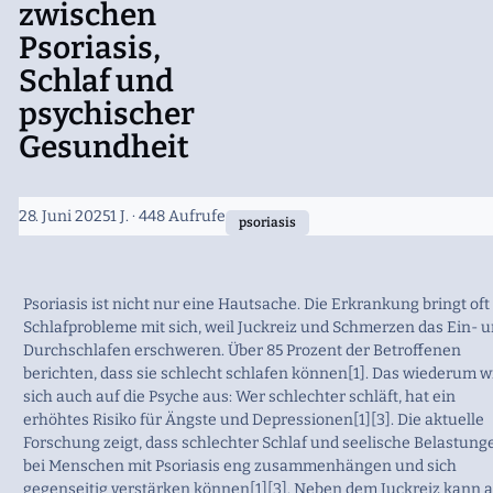
zwischen
Psoriasis,
Schlaf und
psychischer
Gesundheit
28. Juni 2025
1 J.
· 448 Aufrufe
psoriasis
Psoriasis ist nicht nur eine Hautsache. Die Erkrankung bringt oft
Schlafprobleme mit sich, weil Juckreiz und Schmerzen das Ein- 
Durchschlafen erschweren. Über 85 Prozent der Betroffenen
berichten, dass sie schlecht schlafen können[1]. Das wiederum w
sich auch auf die Psyche aus: Wer schlechter schläft, hat ein
erhöhtes Risiko für Ängste und Depressionen[1][3]. Die aktuelle
Forschung zeigt, dass schlechter Schlaf und seelische Belastung
bei Menschen mit Psoriasis eng zusammenhängen und sich
gegenseitig verstärken können[1][3]. Neben dem Juckreiz kann 