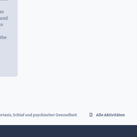
im
 und
en
 the
oriasis, Schlaf und psychischer Gesundheit
Alle Aktivitäten