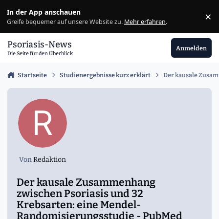
Zu Inhalt springen
In der App anschauen
×
Ig
Greife bequemer auf unsere Website zu.
Mehr erfahren
.
Psoriasis-News
Anmelden
Die Seite für den Überblick
Startseite
Studienergebnisse kurz erklärt
Der kausale Zusam
Von
Redaktion
Der kausale Zusammenhang
zwischen Psoriasis und 32
Krebsarten: eine Mendel-
Randomisierungsstudie - PubMed