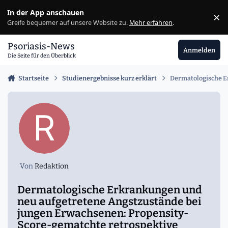
Zu Inhalt springen
In der App anschauen
×
Ig
Greife bequemer auf unsere Website zu.
Mehr erfahren
.
Psoriasis-News
Anmelden
Die Seite für den Überblick
Startseite
Studienergebnisse kurz erklärt
Dermatologische E
Von
Redaktion
Dermatologische Erkrankungen und
neu aufgetretene Angstzustände bei
jungen Erwachsenen: Propensity-
Score-gematchte retrospektive