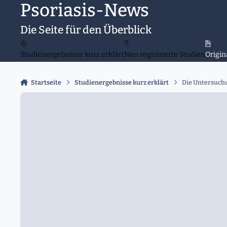
Psoriasis-News
Zu Inhalt springen
Die Seite für den Überblick
Studienergebnisse kurz erklärt
Neu registrierte Studien
Origin
Startseite
Studienergebnisse kurz erklärt
Die Untersuchu