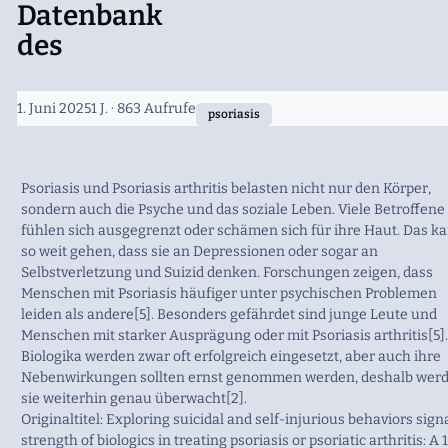
Datenbank
des
1. Juni 2025
1 J.
· 863 Aufrufe
psoriasis
Psoriasis und Psoriasis arthritis belasten nicht nur den Körper,
sondern auch die Psyche und das soziale Leben. Viele Betroffene
fühlen sich ausgegrenzt oder schämen sich für ihre Haut. Das k
so weit gehen, dass sie an Depressionen oder sogar an
Selbstverletzung und Suizid denken. Forschungen zeigen, dass
Menschen mit Psoriasis häufiger unter psychischen Problemen
leiden als andere[5]. Besonders gefährdet sind junge Leute und
Menschen mit starker Ausprägung oder mit Psoriasis arthritis[5].
Biologika werden zwar oft erfolgreich eingesetzt, aber auch ihre
Nebenwirkungen sollten ernst genommen werden, deshalb wer
sie weiterhin genau überwacht[2].
Originaltitel: Exploring suicidal and self-injurious behaviors sign
strength of biologics in treating psoriasis or psoriatic arthritis: A 