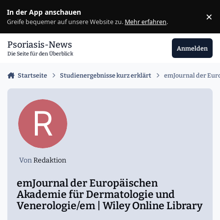
Zu Inhalt springen
In der App anschauen
×
Ig
Greife bequemer auf unsere Website zu.
Mehr erfahren
.
Psoriasis-News
Anmelden
Die Seite für den Überblick
Startseite
Studienergebnisse kurz erklärt
emJournal der Euro
Von
Redaktion
emJournal der Europäischen
Akademie für Dermatologie und
Venerologie/em | Wiley Online Library