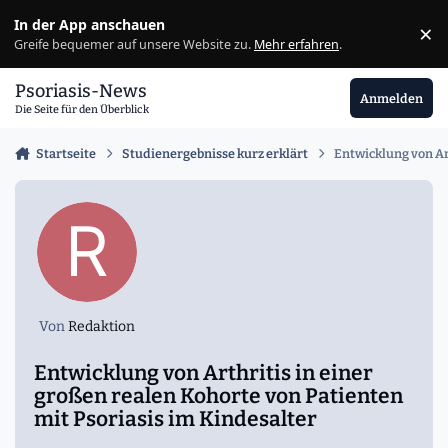
Zu Inhalt springen
In der App anschauen
×
Ig
Greife bequemer auf unsere Website zu.
Mehr erfahren
.
Psoriasis-News
Anmelden
Die Seite für den Überblick
Startseite
Studienergebnisse kurz erklärt
Entwicklung von Ar
Von
Redaktion
Entwicklung von Arthritis in einer
großen realen Kohorte von Patienten
mit Psoriasis im Kindesalter