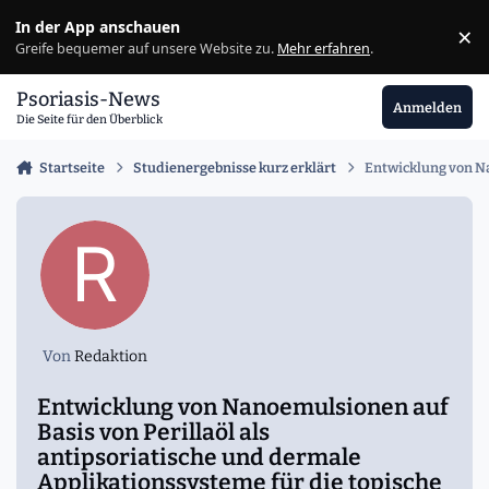
Zu Inhalt springen
In der App anschauen
×
Ig
Greife bequemer auf unsere Website zu.
Mehr erfahren
.
Psoriasis-News
Anmelden
Die Seite für den Überblick
Startseite
Studienergebnisse kurz erklärt
Entwicklung von Na
Von
Redaktion
Entwicklung von Nanoemulsionen auf
Basis von Perillaöl als
antipsoriatische und dermale
Applikationssysteme für die topische