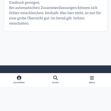
Eindruck genügen.
Bei automatischen Zusammenfassungen können sich
Fehler einschleichen. Deshalb: Was hier steht, ist nur für
eine grobe Übersicht gut. Im Detail gilt: Gehirn
einschalten.
Heller Modus
Dunkler Modus
Systemeinstellung
Anmelden
Suche
Menu
Sprache
Kontakt
Cookies
Powered by
Invision Community