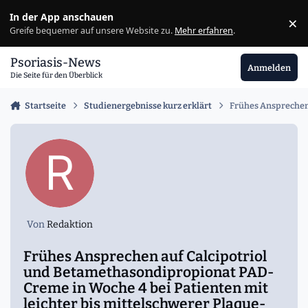
Zu Inhalt springen
In der App anschauen
×
Ig
Greife bequemer auf unsere Website zu.
Mehr erfahren
.
Psoriasis-News
Anmelden
Die Seite für den Überblick
Startseite
Studienergebnisse kurz erklärt
Frühes Ansprechen 
Von
Redaktion
Frühes Ansprechen auf Calcipotriol
und Betamethasondipropionat PAD-
Creme in Woche 4 bei Patienten mit
leichter bis mittelschwerer Plaque-