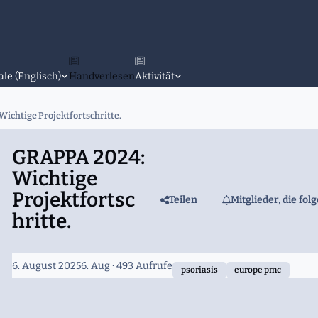
ale (Englisch)
Handverlesen
Aktivität
ichtige Projektfortschritte.
GRAPPA 2024:
Wichtige
Projektfortsc
Teilen
Mitglieder, die fol
hritte.
6. August 2025
6. Aug
· 493 Aufrufe
psoriasis
europe pmc