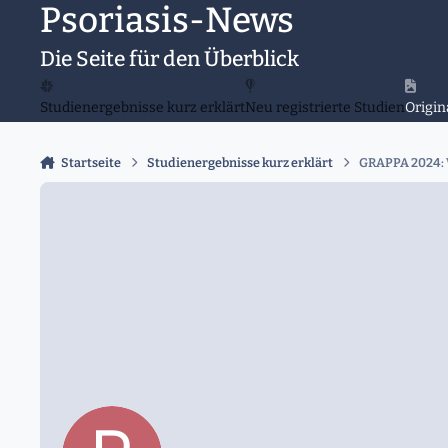
Psoriasis-News
Zu Inhalt springen
Die Seite für den Überblick
Studienergebnisse kurz erklärt
Neu registrierte Studien
Origin
Startseite
Studienergebnisse kurz erklärt
GRAPPA 2024: W