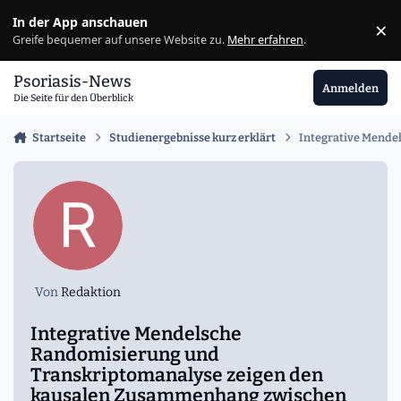
Zu Inhalt springen
In der App anschauen
×
Ig
Greife bequemer auf unsere Website zu.
Mehr erfahren
.
Psoriasis-News
Anmelden
Die Seite für den Überblick
Startseite
Studienergebnisse kurz erklärt
Integrative Mende
Von
Redaktion
Integrative Mendelsche
Randomisierung und
Transkriptomanalyse zeigen den
kausalen Zusammenhang zwischen