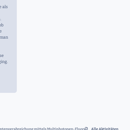
 als
.
ob
e
n man
nse
ing.
mentenverabreichung mittels Multiphotonen-Fluoreszenzlebensdauer-Bildg
Alle Aktivitäten