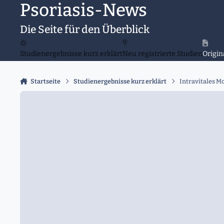
Psoriasis-News
Zu Inhalt springen
Die Seite für den Überblick
Studienergebnisse kurz erklärt
Neu registrierte Studien
Origin
Startseite
Studienergebnisse kurz erklärt
Intravitales 