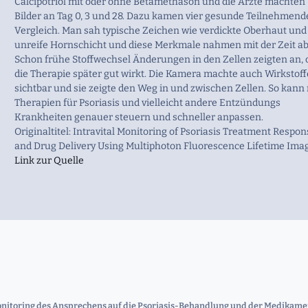
Calcipotriol mit oder ohne Betamethason und die Ärzte machten
Bilder an Tag 0, 3 und 28. Dazu kamen vier gesunde Teilnehmende
Vergleich. Man sah typische Zeichen wie verdickte Oberhaut und
unreife Hornschicht und diese Merkmale nahmen mit der Zeit ab
Schon frühe Stoffwechsel Änderungen in den Zellen zeigten an, 
die Therapie später gut wirkt. Die Kamera machte auch Wirkstoff
sichtbar und sie zeigte den Weg in und zwischen Zellen. So kan
Therapien für Psoriasis und vielleicht andere Entzündungs
Krankheiten genauer steuern und schneller anpassen.
Originaltitel: Intravital Monitoring of Psoriasis Treatment Respo
and Drug Delivery Using Multiphoton Fluorescence Lifetime Imag
Link zur Quelle
Monitoring des Ansprechens auf die Psoriasis-Behandlung und der Medika