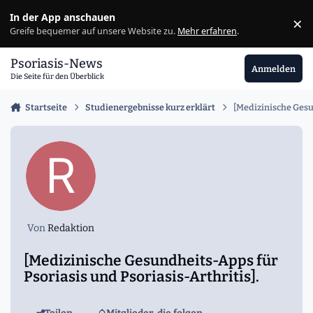
Zu Inhalt springen
In der App anschauen
×
Ig
Greife bequemer auf unsere Website zu.
Mehr erfahren
.
Psoriasis-News
Anmelden
Die Seite für den Überblick
Startseite
Studienergebnisse kurz erklärt
[Medizinische Gesu
Von
Redaktion
[Medizinische Gesundheits-Apps für
Psoriasis und Psoriasis-Arthritis].