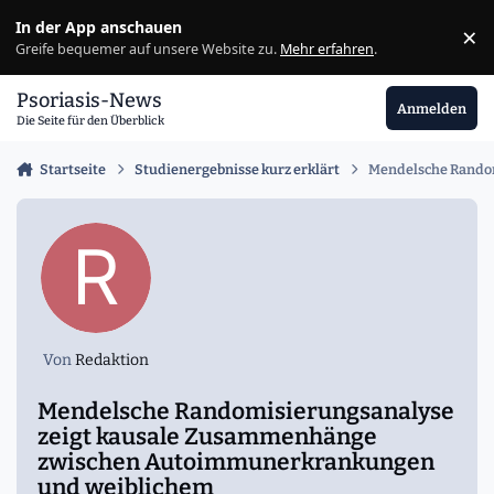
Zu Inhalt springen
In der App anschauen
×
Ig
Greife bequemer auf unsere Website zu.
Mehr erfahren
.
Psoriasis-News
Anmelden
Die Seite für den Überblick
Startseite
Studienergebnisse kurz erklärt
Mendelsche Random
Von
Redaktion
Mendelsche Randomisierungsanalyse
zeigt kausale Zusammenhänge
zwischen Autoimmunerkrankungen
und weiblichem