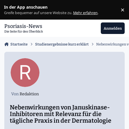
Zu Inhalt springen
In der App anschauen
×
Ig
Greife bequemer auf unsere Website zu.
Mehr erfahren
.
Psoriasis-News
Anmelden
Die Seite für den Überblick
Startseite
Studienergebnisse kurz erklärt
Nebenwirkungen von
Von
Redaktion
Nebenwirkungen von Januskinase-
Inhibitoren mit Relevanz für die
tägliche Praxis in der Dermatologie