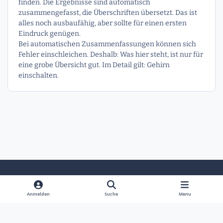
finden. Die Ergebnisse sind automatisch
zusammengefasst, die Überschriften übersetzt. Das ist
alles noch ausbaufähig, aber sollte für einen ersten
Eindruck genügen.
Bei automatischen Zusammenfassungen können sich
Fehler einschleichen. Deshalb: Was hier steht, ist nur für
eine grobe Übersicht gut. Im Detail gilt: Gehirn
einschalten.
Heller Modus
Dunkler Modus
Systemeinstellung
Anmelden
Suche
Menu
Sprache
Kontakt
Cookies
Powered by
Invision Community