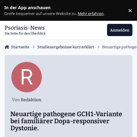
Zu Inhalt springen
In der App anschauen
×
Ig
Greife bequemer auf unsere Website zu.
Mehr erfahren
.
Psoriasis-News
Anmelden
Die Seite für den Überblick
Startseite
Studienergebnisse kurz erklärt
Neuartige pathogen
Von
Redaktion
Neuartige pathogene GCH1-Variante
bei familiärer Dopa-responsiver
Dystonie.