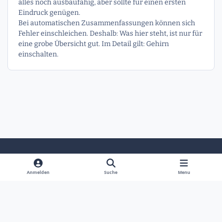
alles noch ausbaufähig, aber sollte für einen ersten
Eindruck genügen.
Bei automatischen Zusammenfassungen können sich
Fehler einschleichen. Deshalb: Was hier steht, ist nur für
eine grobe Übersicht gut. Im Detail gilt: Gehirn
einschalten.
Heller Modus
Dunkler Modus
Systemeinstellung
Anmelden
Suche
Menu
Sprache
Kontakt
Cookies
Powered by
Invision Community