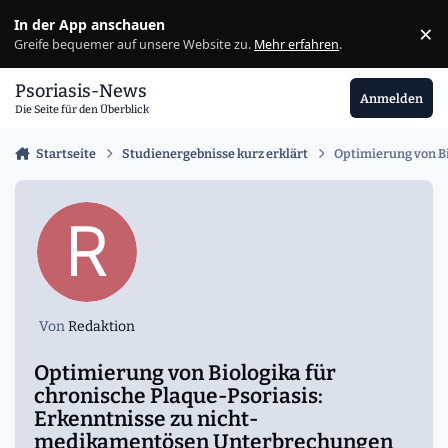
Zu Inhalt springen
In der App anschauen
×
Ig
Greife bequemer auf unsere Website zu.
Mehr erfahren
.
Psoriasis-News
Anmelden
Die Seite für den Überblick
Startseite
Studienergebnisse kurz erklärt
Optimierung von Bi
Von
Redaktion
Optimierung von Biologika für
chronische Plaque-Psoriasis:
Erkenntnisse zu nicht-
medikamentösen Unterbrechungen