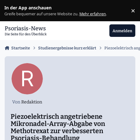
Zu Inhalt springen
In der App anschauen
×
Ig
Greife bequemer auf unsere Website zu.
Mehr erfahren
.
Psoriasis-News
Anmelden
Die Seite für den Überblick
Startseite
Studienergebnisse kurz erklärt
Piezoelektrisch a
Von
Redaktion
Piezoelektrisch angetriebene
Mikronadel-Array-Abgabe von
Methotrexat zur verbesserten
Psoriasis-Behandlung