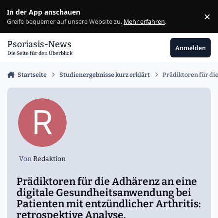
Zu Inhalt springen
In der App anschauen
×
Ig
Greife bequemer auf unsere Website zu.
Mehr erfahren
.
Psoriasis-News
Anmelden
Die Seite für den Überblick
Startseite
Studienergebnisse kurz erklärt
Prädiktoren für di
Von
Redaktion
Prädiktoren für die Adhärenz an eine
digitale Gesundheitsanwendung bei
Patienten mit entzündlicher Arthritis:
retrospektive Analyse.