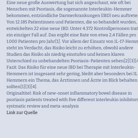
Eine neue große Auswertung hat sich angeschaut, wie oft bei
Menschen mit Psoriasis, die sogenannte Interleukin-Hemmer
bekommen, entzündliche Darmerkrankungen (IBD) neu auftrete
Von 12.185 Patientinnen und Patienten, die so behandelt wurden,
entwickelten 22 eine neue IBD. Unter 4.372 Kontrollpersonen tra
ein einziger Fall auf. Das ergibt eine Rate von etwa 2,4 Fällen pro
1.000 Patienten pro Jahr[1]. Vor allem der Einsatz von IL-17-He
steht im Verdacht, das Risiko leicht zu erhöhen, obwohl andere
Studien das Risiko als niedrig einstufen und keinen klaren
Unterschied zu unbehandelten Psoriasis-Patienten sehen[2][3][4
Fazit: Das Risiko für eine neue IBD bei Therapie mit Interleukin-
Hemmern ist insgesamt sehr gering, bleibt aber besonders bei IL
Hemmern ein Thema, das Ärztinnen und Ärzte im Blick behalten
sollten[1][3][4].
Originaltitel: Risk of new-onset inflammatory bowel disease in
psoriasis patients treated with five different interleukin inhibitors
systmatic review and meta-analysis
Link zur Quelle