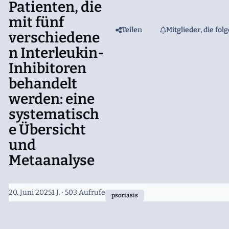
Patienten, die
mit fünf
Teilen
Mitglieder, die fol
verschiedene
n Interleukin-
Inhibitoren
behandelt
werden: eine
systematisch
e Übersicht
und
Metaanalyse
20. Juni 2025
1 J.
· 503 Aufrufe
psoriasis