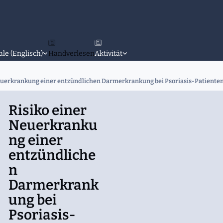
ale (Englisch)
Handverlesen
Aktivität
euerkrankung einer entzündlichen Darmerkrankung bei Psoriasis-Patienten,
Risiko einer
Neuerkranku
ng einer
entzündliche
n
Darmerkrank
ung bei
Psoriasis-