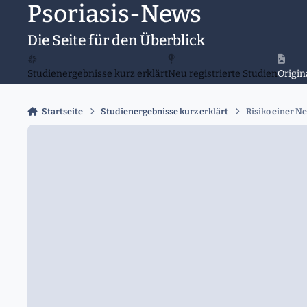
Psoriasis-News
Zu Inhalt springen
Die Seite für den Überblick
Studienergebnisse kurz erklärt
Neu registrierte Studien
Origin
Startseite
Studienergebnisse kurz erklärt
Risiko einer N