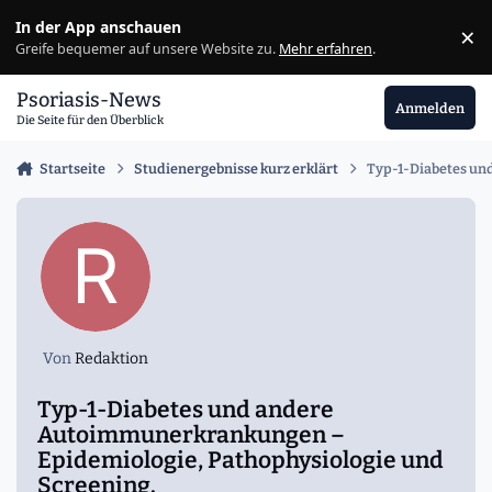
Zu Inhalt springen
In der App anschauen
×
Ig
Greife bequemer auf unsere Website zu.
Mehr erfahren
.
Psoriasis-News
Anmelden
Die Seite für den Überblick
Startseite
Studienergebnisse kurz erklärt
Typ-1-Diabetes un
Von
Redaktion
Typ-1-Diabetes und andere
Autoimmunerkrankungen –
Epidemiologie, Pathophysiologie und
Screening.