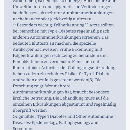
vorkommen, ist dein Risiko höher[2]. Auch deine Gene,
Umweltfaktoren und epigenetische Veränderungen
beeinflussen, ob mehrere Autoimmunerkrankungen
nacheinander oder gleichzeitig auftreten.
**Besonders wichtig: Früherkennung** Ärzte sollten
bei Menschen mit Typ-1-Diabetes regelmäßig nach
anderen Autoimmunerkrankungen screenen. Das
bedeutet, Bluttests zu machen, die spezielle
Antikörper nachweisen. Frühe Erkennung hilft,
Folgeerkrankungen rechtzeitig zu behandeln und
Komplikationen zu vermeiden. Menschen mit
Rheumatoider Arthritis oder Gallengangsentzündung
haben zudem ein erhöhtes Risiko für Typ-1-Diabetes
und sollten ebenfalls gescreent werden[3]. Die
Forschung zeigt: Wer mehrere
Autoimmunerkrankungen hat, braucht besondere
ärztliche Betreuung. Die Behandlung muss auf die
einzelnen Erkrankungen abgestimmt und regelmäßig
überprüft werden.
Originaltitel: Type 1 Diabetes and Other Autoimmune
Diseases-Epidemiology, Pathophysiology and
Screening.