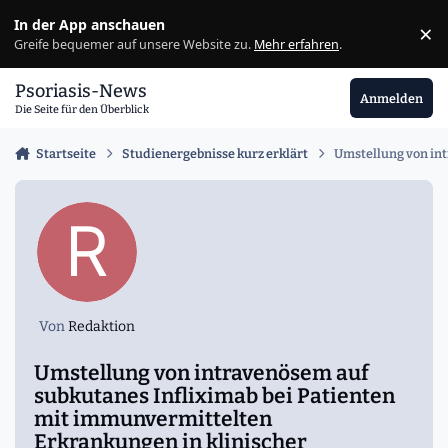
Zu Inhalt springen
In der App anschauen
×
Ig
Greife bequemer auf unsere Website zu.
Mehr erfahren
.
Psoriasis-News
Anmelden
Die Seite für den Überblick
Startseite
Studienergebnisse kurz erklärt
Umstellung von int
Von
Redaktion
Umstellung von intravenösem auf
subkutanes Infliximab bei Patienten
mit immunvermittelten
Erkrankungen in klinischer