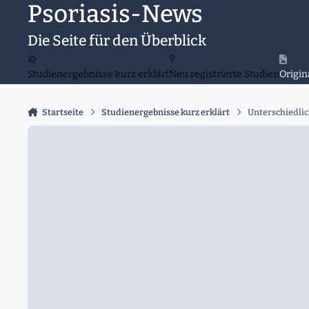
Psoriasis-News
Zu Inhalt springen
Die Seite für den Überblick
Studienergebnisse kurz erklärt
Neu registrierte Studien
Origin
Startseite
Studienergebnisse kurz erklärt
Unterschiedli