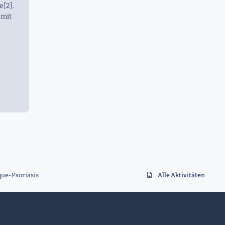
e[2].
 mit
ue-Psoriasis
Alle Aktivitäten