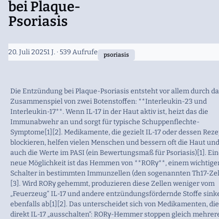
bei Plaque-
Psoriasis
20. Juli 2025
1 J.
· 539 Aufrufe
psoriasis
Die Entzündung bei Plaque-Psoriasis entsteht vor allem durch d
Zusammenspiel von zwei Botenstoffen: **Interleukin-23 und
Interleukin-17**. Wenn IL-17 in der Haut aktiv ist, heizt das die
Immunabwehr an und sorgt für typische Schuppenflechte-
Symptome[1][2]. Medikamente, die gezielt IL-17 oder dessen Reze
blockieren, helfen vielen Menschen und bessern oft die Haut un
auch die Werte im PASI (ein Bewertungsmaß für Psoriasis)[1]. Ei
neue Möglichkeit ist das Hemmen von **RORγ**, einem wichtige
Schalter in bestimmten Immunzellen (den sogenannten Th17-Zel
[3]. Wird RORγ gehemmt, produzieren diese Zellen weniger vom
„Feuerzeug“ IL-17 und andere entzündungsfördernde Stoffe sink
ebenfalls ab[1][2]. Das unterscheidet sich von Medikamenten, die
direkt IL-17 „ausschalten“: RORγ-Hemmer stoppen gleich mehrer