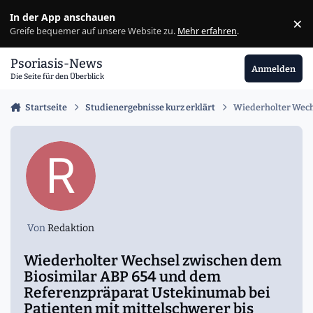
Zu Inhalt springen
In der App anschauen
×
Ig
Greife bequemer auf unsere Website zu.
Mehr erfahren
.
Psoriasis-News
Anmelden
Die Seite für den Überblick
Startseite
Studienergebnisse kurz erklärt
Wiederholter Wechs
Von
Redaktion
Wiederholter Wechsel zwischen dem
Biosimilar ABP 654 und dem
Referenzpräparat Ustekinumab bei
Patienten mit mittelschwerer bis