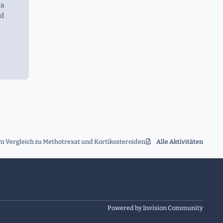
 a
ed
Vergleich zu Methotrexat und Kortikosteroiden bei früher, unbehandelter 
Alle Aktivitäten
Powered by
Invision Community