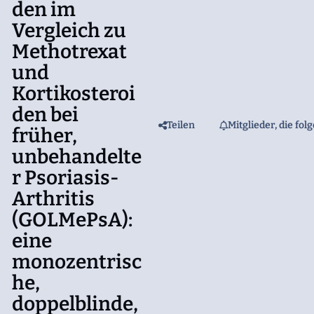
den im
Vergleich zu
Methotrexat
und
Kortikosteroi
den bei
Teilen
Mitglieder, die fol
früher,
unbehandelte
r Psoriasis-
Arthritis
(GOLMePsA):
eine
monozentrisc
he,
doppelblinde,