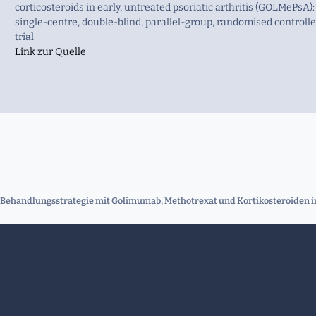
corticosteroids in early, untreated psoriatic arthritis (GOLMePsA):
single-centre, double-blind, parallel-group, randomised controll
trial
Link zur Quelle
Behandlungsstrategie mit Golimumab, Methotrexat und Kortikosteroiden im 