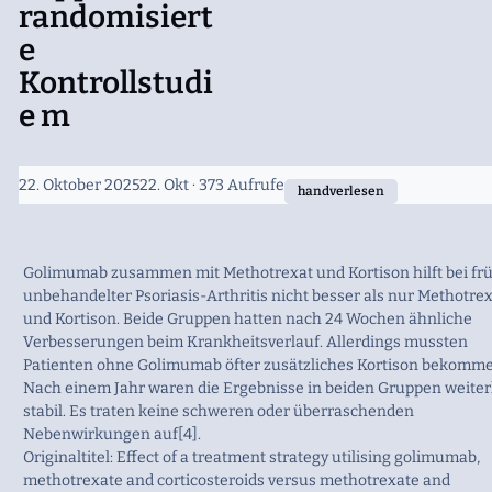
randomisiert
e
Kontrollstudi
e m
22. Oktober 2025
22. Okt
· 373 Aufrufe
handverlesen
Golimumab zusammen mit Methotrexat und Kortison hilft bei frü
unbehandelter Psoriasis-Arthritis nicht besser als nur Methotre
und Kortison. Beide Gruppen hatten nach 24 Wochen ähnliche
Verbesserungen beim Krankheitsverlauf. Allerdings mussten
Patienten ohne Golimumab öfter zusätzliches Kortison bekomme
Nach einem Jahr waren die Ergebnisse in beiden Gruppen weiter
stabil. Es traten keine schweren oder überraschenden
Nebenwirkungen auf[4].
Originaltitel: Effect of a treatment strategy utilising golimumab,
methotrexate and corticosteroids versus methotrexate and