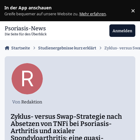
Zu Inhalt springen
In der App anschauen
×
Ig
Greife bequemer auf unsere Website zu.
Mehr erfahren
.
Psoriasis-News
Anmelden
Die Seite für den Überblick
Startseite
Studienergebnisse kurz erklärt
Zyklus- versus Swa
Von
Redaktion
Zyklus- versus Swap-Strategie nach
Absetzen von TNFi bei Psoriasis-
Arthritis und axialer
Spondyloarthritis: eine quasi-